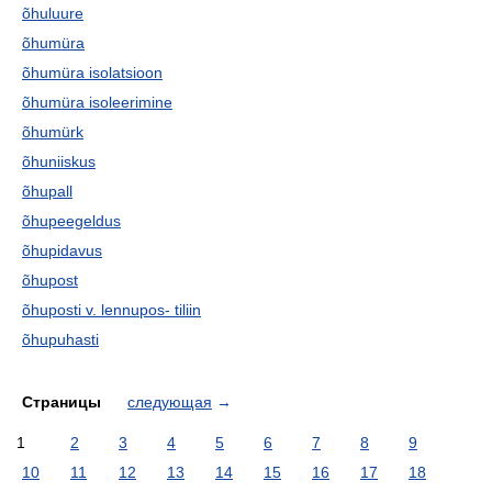
õhuluure
õhumüra
õhumüra isolatsioon
õhumüra isoleerimine
õhumürk
õhuniiskus
õhupall
õhupeegeldus
õhupidavus
õhupost
õhuposti v. lennupos- tiliin
õhupuhasti
Страницы
следующая
→
1
2
3
4
5
6
7
8
9
10
11
12
13
14
15
16
17
18