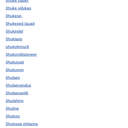
õhuke paber
õhuke viilukas
õhukese-
õhukesed lauad
õhukindel
õhuklapp
ohukolmnurk
õhukonditsioneer
õhukuivati
õhukumm
õhulaev
õhulaevandus
õhulaevastik
õhulahing
õhuline
õhuloss
õhulosse ehitama