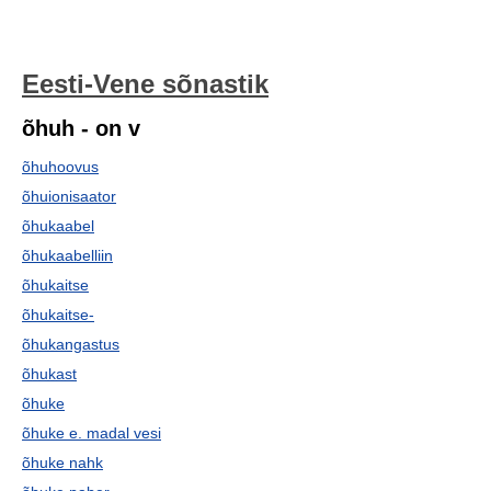
Eesti-Vene sõnastik
õhuh - on v
õhuhoovus
õhuionisaator
õhukaabel
õhukaabelliin
õhukaitse
õhukaitse-
õhukangastus
õhukast
õhuke
õhuke e. madal vesi
õhuke nahk