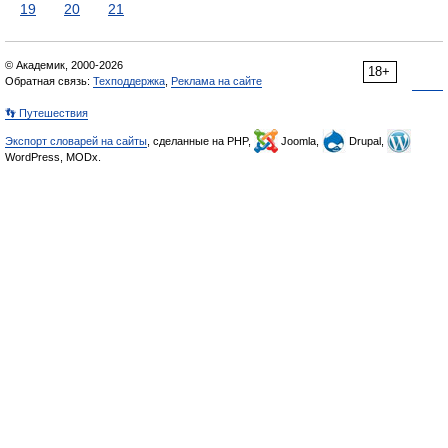
19
20
21
© Академик, 2000-2026
18+
Обратная связь:
Техподдержка
,
Реклама на сайте
👣 Путешествия
Экспорт словарей на сайты
, сделанные на PHP,
Joomla,
Drupal,
WordPress, MODx.